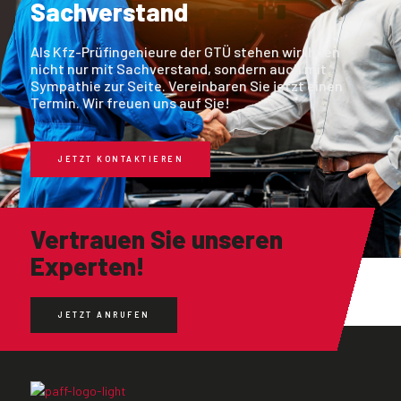
Sachverstand
Als Kfz-Prüfingenieure der GTÜ stehen wir Ihnen
nicht nur mit Sachverstand, sondern auch mit
Sympathie zur Seite. Vereinbaren Sie jetzt einen
Termin. Wir freuen uns auf Sie!
JETZT KONTAKTIEREN
Vertrauen Sie unseren
Experten!
JETZT ANRUFEN