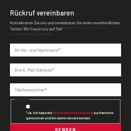
Rückruf vereinbaren
Kontaktieren Sie uns und vereinbaren Sie einen unverbindlichen
Bitte aktiviere JavaScript in deinem Browser, um dieses
Termin. Wir freuen uns auf Sie!
Formular fertigzustellen.
Ihr Vor- und Nachname
*
Ihre E-Mail Adresse
*
Telefonnummer
*
DSGVO
*
*Ja, ich habe die
Datenschutzerklärung
zur Kenntnis
genommen und bin damit einverstanden.
SENDEN